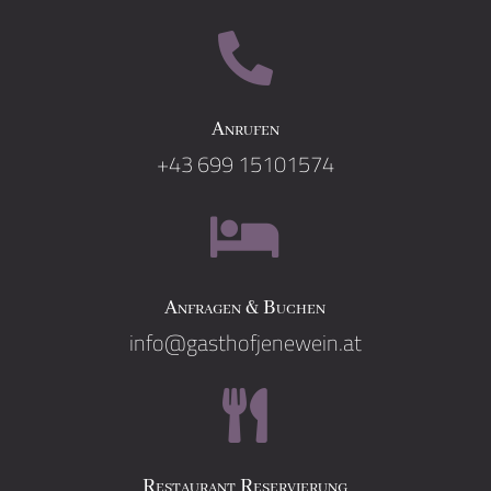

Anrufen
+43 699 15101574

Anfragen & Buchen
info@gasthofjenewein.at

Restaurant Reservierung