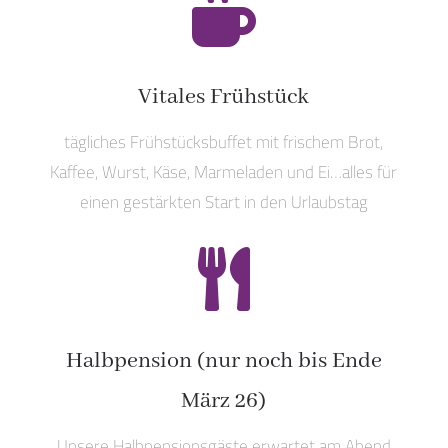

Vitales Frühstück
tägliches Frühstücksbuffet mit frischem Brot,
Kaffee, Wurst, Käse, Marmeladen und Ei…alles für
einen gestärkten Start in den Urlaubstag

Halbpension (nur noch bis Ende
März 26)
Unsere Halbpensionsgäste erwartet am Abend