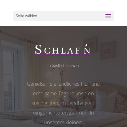
Seite wählen
Schlaf´n
im Gasthof Jenewein
Genießen Sie ländliches Flair und
erholsame Tage in unseren
kuscheligen, im Landhausstil
eingerrichteten Zimmer . In
unserem kleinen,